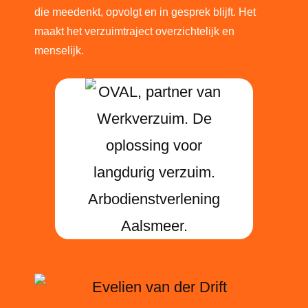
die meedenkt, opvolgt en in gesprek blijft. Het
maakt het verzuimtraject overzichtelijk en
menselijk.