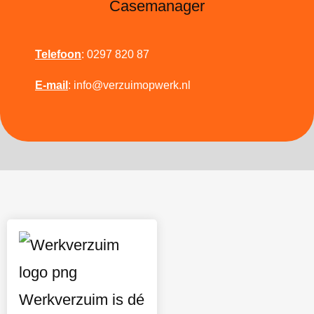
Telefoon
: 0297 820 87
E-mail
:
info@verzuimopwerk.nl